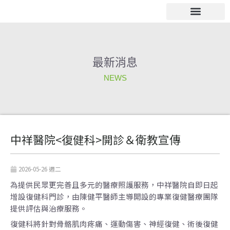
跳
至
主
電子公佈欄
要
內
最新消息
容
NEWS
中祥醫院<復健科>開診＆衛教宣傳
2026-05-26 週二
為提供民眾更完善且多元的醫療照護服務，中祥醫院自即日起
增設復健科門診，由陳健平醫師主導開設的專業復健醫療團隊
提供評估與治療服務。
復健科將針對骨骼肌肉疼痛、運動傷害、神經復健、術後復健