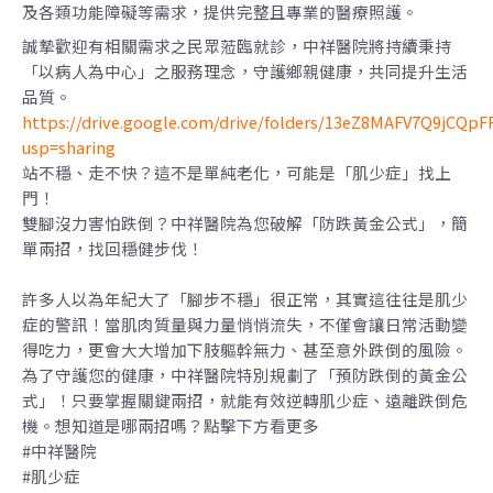
及各類功能障礙等需求，提供完整且專業的醫療照護。
誠摯歡迎有相關需求之民眾蒞臨就診，中祥醫院將持續秉持
「以病人為中心」之服務理念，守護鄉親健康，共同提升生活
品質。
https://drive.google.com/drive/folders/13eZ8MAFV7Q9jCQ
usp=sharing
站不穩、走不快？這不是單純老化，可能是「肌少症」找上
門！
雙腳沒力害怕跌倒？中祥醫院為您破解「防跌黃金公式」，簡
單兩招，找回穩健步伐！
許多人以為年紀大了「腳步不穩」很正常，其實這往往是肌少
症的警訊！當肌肉質量與力量悄悄流失，不僅會讓日常活動變
得吃力，更會大大增加下肢軀幹無力、甚至意外跌倒的風險。
為了守護您的健康，中祥醫院特別規劃了「預防跌倒的黃金公
式」！只要掌握關鍵兩招，就能有效逆轉肌少症、遠離跌倒危
機。想知道是哪兩招嗎？點擊下方看更多
#中祥醫院
#肌少症