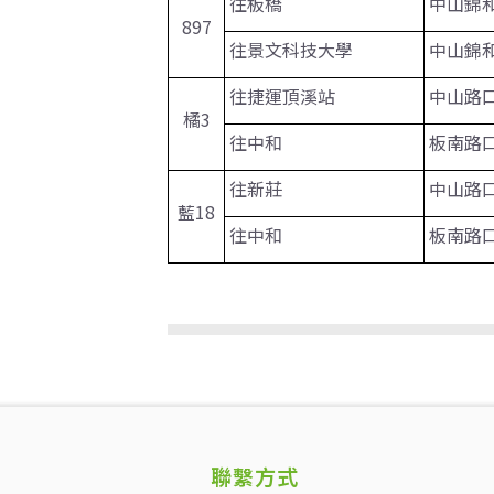
往板橋
中山錦
897
往景文科技大學
中山錦
往捷運頂溪站
中山路
橘3
往中和
板南路
往新莊
中山路
藍18
往中和
板南路
聯繫方式