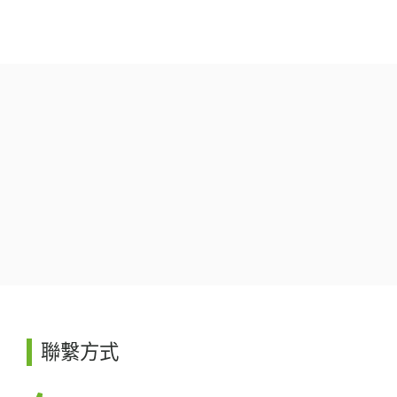
跳
至
主
要
內
容
聯繫方式