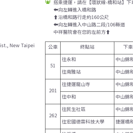
搭乘捷運，請在【環狀線-橋和站】下
⬅︎向左轉進入橋和路
⬆︎沿橋和路行走約160公尺
⬅︎向左轉進入中山路二段/106縣道
中祥醫院會在您的左前方⬆︎
ist., New Taipei
公車
終點站
下車
往永和
中山錦
51
往南雅站
中山錦
往捷運龍山寺
中山錦
201
往中和
中山錦
往民生社區
中山錦
262
往宏國德霖科技大學
捷運橋