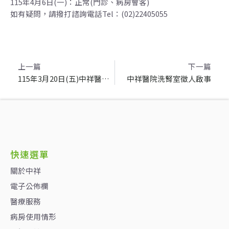
115年4月6日(一)：正常(門診、病房會客)
如有疑問，請撥打諮詢電話Tel：(02)22405055
上一頁
上一篇
下一篇
115年3月20日(五)中祥醫院健康日(6項檢測)
中祥醫院洗腎室徵人啟事
快速選單
關於中祥
電子公佈欄
醫療服務
病房使用情形