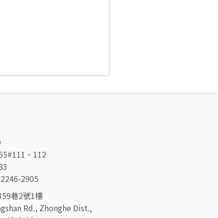
9
55#111、112
83
46-2905
59巷2號1樓
ongshan Rd., Zhonghe Dist.,