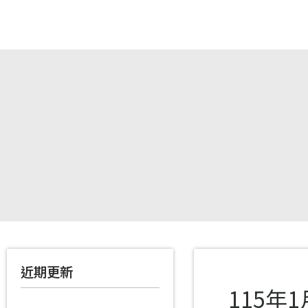
跳
至
主
要
內
容
近期更新
115年