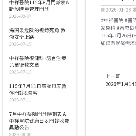
中祥醫院115年8月門診表&
新設體重管理門診
2026-01-23
2026-08-07
#中祥醫院 #醫
家醫科 #蔡忠良
揭開最危險的視線死角 教
115年1月26日
你安全上路
如您有就醫需求
2026-07-15
中祥醫院復健科-語言治療
兒童衛教文章
2026-07-13
上一頁
上一篇
2026年1月1
115年7月11日應颱風天暫
停門診&會客
2026-07-11
7月中祥醫院門診時刻表＆
中祥醫院健康日＆門診收費
異動公告
2026-06-30