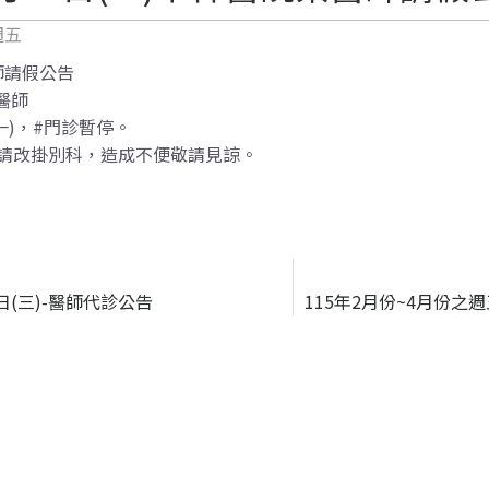
 週五
師請假公告
醫師
(一)，#門診暫停。
請改掛別科，造成不便敬請見諒。
4日(三)-醫師代診公告
115年2月份~4月份