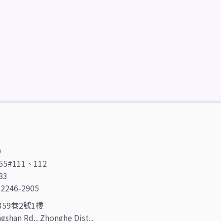
9
55#111、112
83
46-2905
59巷2號1樓
ongshan Rd., Zhonghe Dist.,