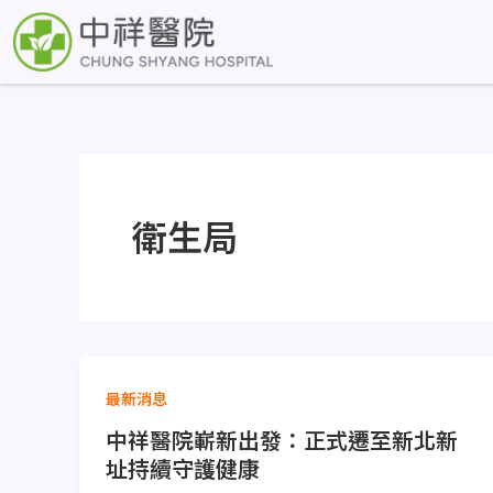
跳
至
主
要
內
容
衛生局
最新消息
中祥醫院嶄新出發：正式遷至新北新
址持續守護健康